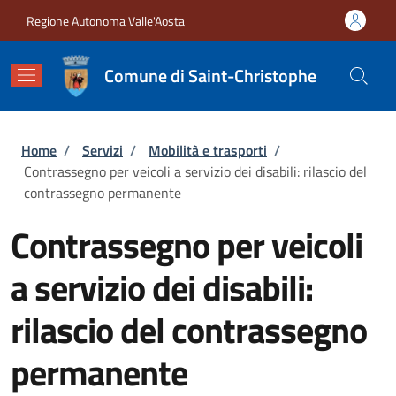
Salta al contenuto principale
Skip to footer content
Regione Autonoma Valle'Aosta
Comune di Saint-Christophe
Briciole di pane
Home
/
Servizi
/
Mobilità e trasporti
/
Contrassegno per veicoli a servizio dei disabili: rilascio del
contrassegno permanente
Contrassegno per veicoli
a servizio dei disabili:
rilascio del contrassegno
permanente