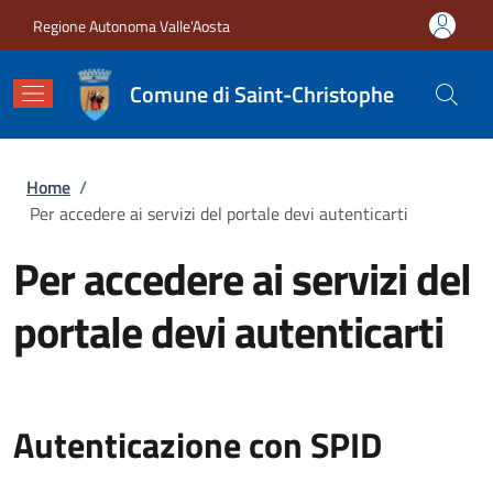
Salta al contenuto principale
Skip to footer content
Regione Autonoma Valle'Aosta
Comune di Saint-Christophe
Briciole di pane
Home
/
Per accedere ai servizi del portale devi autenticarti
Per accedere ai servizi del
portale devi autenticarti
Autenticazione con SPID